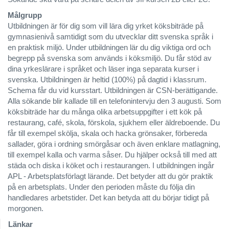
Målgrupp
Utbildningen är för dig som vill lära dig yrket köksbiträde på
gymnasienivå samtidigt som du utvecklar ditt svenska språk i
en praktisk miljö. Under utbildningen lär du dig viktiga ord och
begrepp på svenska som används i köksmiljö. Du får stöd av
dina yrkeslärare i språket och läser inga separata kurser i
svenska. Utbildningen är heltid (100%) på dagtid i klassrum.
Schema får du vid kursstart. Utbildningen är CSN-berättigande.
Alla sökande blir kallade till en telefonintervju den 3 augusti. Som
köksbiträde har du många olika arbetsuppgifter i ett kök på
restaurang, café, skola, förskola, sjukhem eller äldreboende. Du
får till exempel skölja, skala och hacka grönsaker, förbereda
sallader, göra i ordning smörgåsar och även enklare matlagning,
till exempel kalla och varma såser. Du hjälper också till med att
städa och diska i köket och i restaurangen. I utbildningen ingår
APL - Arbetsplatsförlagt lärande. Det betyder att du gör praktik
på en arbetsplats. Under den perioden måste du följa din
handledares arbetstider. Det kan betyda att du börjar tidigt på
morgonen.
Länkar