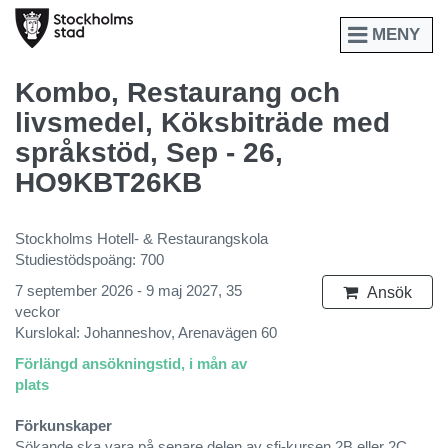
MENY
Kombo, Restaurang och
livsmedel, Köksbiträde med
språkstöd, Sep - 26,
HO9KBT26KB
Stockholms Hotell- & Restaurangskola
Studiestödspoäng: 700
7 september 2026 - 9 maj 2027, 35
Ansök
veckor
Kurslokal: Johanneshov, Arenavägen 60
Förlängd ansökningstid, i mån av
plats
Förkunskaper
Sökande ska vara på senare delen av sfi-kursen 2B eller 2C.