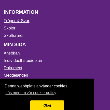
INFORMATION
Frågor & Svar
Skolor
Skolformer
MIN SIDA
Ansökan
Individuell studieplan
Dokument
Meddelanden
Mitt konto
Denna webbplats använder cookies
OM WEBBPLATSEN
Läs mer om vår cookie-policy
Tillgänglighetsredogörelse
Okej
Cookie-policy